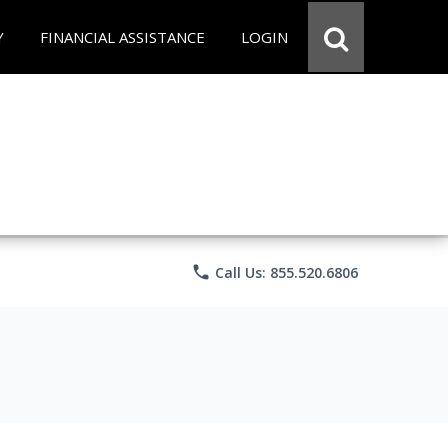
Y
FINANCIAL ASSISTANCE
LOGIN
phone
Call Us: 855.520.6806