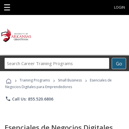
☰
LOGIN
Search
Go
Career
Training
›
›
›
Programs
Training Programs
Small Business
Esenciales de
Negocios Digitales para Emprendedores
phone
Call Us: 855.520.6806
Esenciales de Negocios Digitales