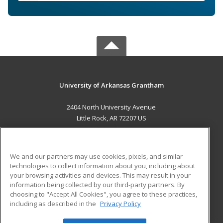
University of Arkansas Grantham
2404 North University Avenue
Little Rock, AR 72207 US
MAIN CONTENT
Career Training
We and our partners may use cookies, pixels, and similar
technologies to collect information about you, including about
ADDITIONAL RESOURCES
your browsing activities and devices. This may result in your
information being collected by our third-party partners. By
Military
Student Blog
choosing to "Accept All Cookies", you agree to these practices,
Financial Assistance
including as described in the
Privacy Policy
Help