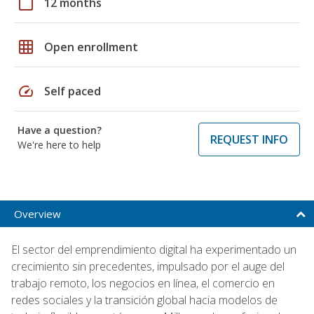
calendar_today
12 months
grid_on
Open enrollment
speed
Self paced
Have a question?
REQUEST INFO
We're here to help
Overview
El sector del emprendimiento digital ha experimentado un
crecimiento sin precedentes, impulsado por el auge del
trabajo remoto, los negocios en línea, el comercio en
redes sociales y la transición global hacia modelos de