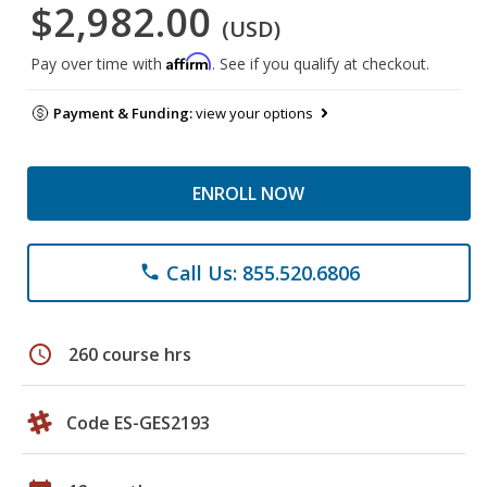
$2,982.00
(USD)
Affirm
Pay over time with
. See if you qualify at checkout.
Payment & Funding:
view your options
ENROLL NOW
Call Us: 855.520.6806
phone
schedule
260 course hrs
Code ES-GES2193