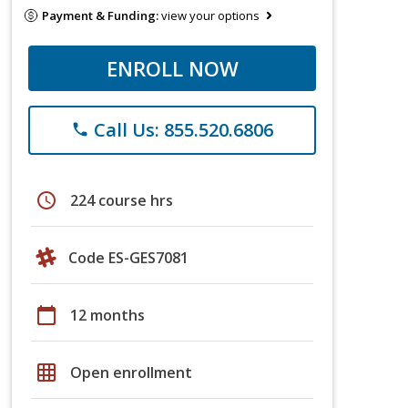
Payment & Funding:
view your options
ENROLL NOW
Call Us: 855.520.6806
phone
schedule
224 course hrs
Code ES-GES7081
calendar_today
12 months
grid_on
Open enrollment