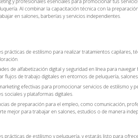
keting y profesionales esenciales para promocionar tus servicios
 peluquería. Al combinar la capacitación técnica con la preparac
bajar en salones, barberías y servicios independientes.
s prácticas de estilismo para realizar tratamientos capilares, té
loración.
ades de alfabetización digital y seguridad en línea para naveg
ar flujos de trabajo digitales en entornos de peluquería, salones 
arketing efectivas para promocionar servicios de estilismo y pe
s sociales y plataformas digitales.
ias de preparación para el empleo, como comunicación, profes
arte mejor para trabajar en salones, estudios o de manera inde
s prácticas de estilismo y peluquería, y estarás listo para ofre