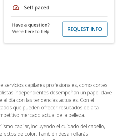
speed
Self paced
Have a question?
REQUEST INFO
We're here to help
e servicios capilares profesionales, como cortes
stilistas independientes desempeñan un papel clave
 al día con las tendencias actuales. Con el
citados que pueden ofrecer resultados de alta
mpetitivo mercado actual de la belleza.
lismo capilar, incluyendo el cuidado del cabello,
 efectos de color. También desarrollarás