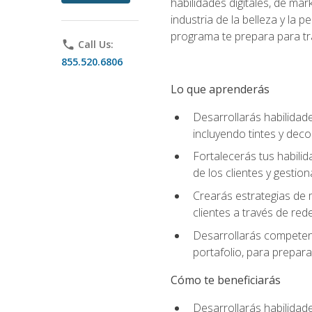
habilidades digitales, de mar
industria de la belleza y la
programa te prepara para tra
phone
Call Us:
855.520.6806
Lo que aprenderás
Desarrollarás habilidade
incluyendo tintes y deco
Fortalecerás tus habilid
de los clientes y gestion
Crearás estrategias de m
clientes a través de rede
Desarrollarás competenc
portafolio, para prepar
Cómo te beneficiarás
Desarrollarás habilidade