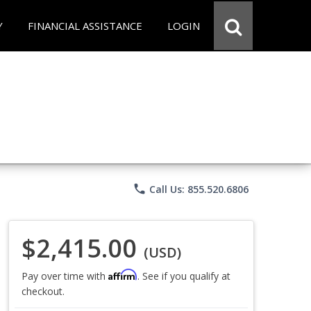
Y
FINANCIAL ASSISTANCE
LOGIN
phone
Call Us: 855.520.6806
$2,415.00
(USD)
Affirm
Pay over time with
. See if you qualify at
checkout.