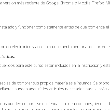
la versión más reciente de Google Chrome o Mozilla Firefox. Mi
instalado y funcionar completamente antes de que comience el 
 correo electrónico y acceso a una cuenta personal de correo e
dácticos:
ueridos para este curso están incluidos en la inscripción y esta
ables de comprar sus propios materiales e insumos. Se proporc
diantes puedan adquirir los artículos necesarios para la práctic
idos pueden comprarse en tiendas en línea comunes, tiendas de
r las marcas y opciones que mejor se ajusten a su presupuesto